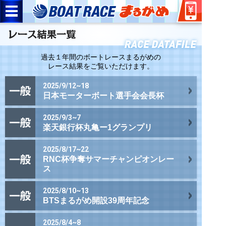
過去１年間のボートレースまるがめの
レース結果をご覧いただけます。
2025/9/12~18
日本モーターボート選手会会長杯
2025/9/3~7
楽天銀行杯丸亀ー1グランプリ
2025/8/17~22
RNC杯争奪サマーチャンピオンレー
ス
2025/8/10~13
BTSまるがめ開設39周年記念
2025/8/4~8