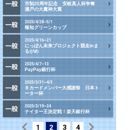
市制20周年記念 安岐真人杯争奪
瀬戸の大魔神大賞
2025/4/28~5/1
報知グリーンカップ
2025/4/16~21
にっぽん未来プロジェクト競走inま
るがめ
2025/4/7~13
PayPay銀行杯
2025/3/31~4/3
Ｂカードメンバー大感謝祭 日本ト
ーター杯
2025/3/19~24
ナイター王決定戦！楽天銀行杯
1
2
3
4