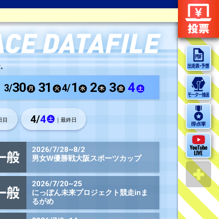
ボートレースまるがめのレース結果をご覧いただけます。
3
3/
4/
2
4/
3
目
｜4日目
｜5日目
2連単