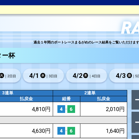
過去１年間の
日本トーター杯
3/
31
4/
1
｜2日目
｜3日
｜初日
3連単