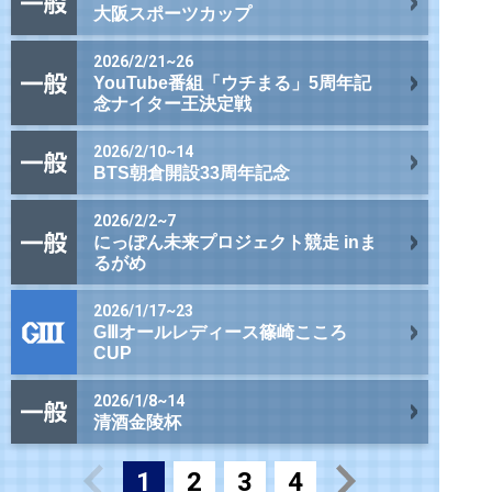
大阪スポーツカップ
2026/2/21~26
YouTube番組「ウチまる」5周年記
念ナイター王決定戦
2026/2/10~14
BTS朝倉開設33周年記念
2026/2/2~7
にっぽん未来プロジェクト競走 inま
るがめ
2026/1/17~23
GⅢオールレディース篠崎こころ
CUP
2026/1/8~14
清酒金陵杯
1
2
3
4