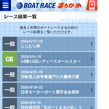
過去１年間のボートレースまるがめの
レース結果をご覧いただけます。
2026/5/17~23
ふじむら杯
2026/5/5~10
GⅡ第11回レディースオールスター
2026/4/25~30
安岐真人杯争奪瀬戸の大魔神大賞
2026/4/18~22
日本モーターボート選手会会長杯
2026/4/9~15
外向発売所「Bポートまるがめ」リ