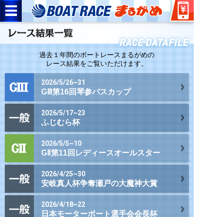
過去１年間のボートレースまるがめの
レース結果をご覧いただけます。
2026/5/26~31
GⅢ第16回琴参バスカップ
2026/5/17~23
ふじむら杯
2026/5/5~10
GⅡ第11回レディースオールスター
2026/4/25~30
安岐真人杯争奪瀬戸の大魔神大賞
2026/4/18~22
日本モーターボート選手会会長杯