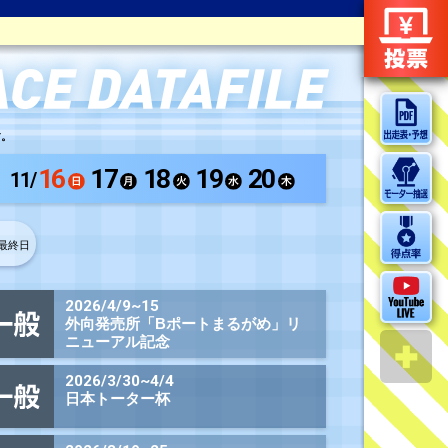
ボートレースまるがめのレース結果をご覧いただけます。
11/
11/
19
11/
20
日目
｜4日目
｜最終日
2連単