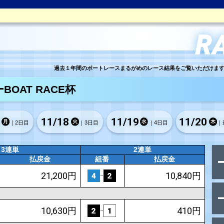
過去１年間の
マンスリーBOAT RACE杯
11/
17
11/
18
｜2日目
｜3
｜初日
3連単