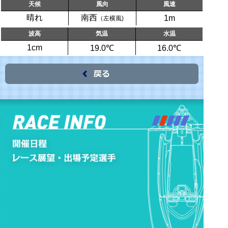
天候
風向
風速
晴れ
南西
1m
（左横風)
波高
気温
水温
1cm
19.0℃
16.0℃