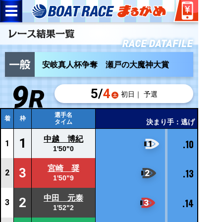
安岐真人杯争奪 瀬戸の大魔神大賞
5/
4
初日｜ 予選
選手名
着
枠
決まり手：逃げ
タイム
中越 博紀
1
.10
1
1'50"0
宮崎 奨
3
.13
2
1'50"9
中田 元泰
2
.14
3
1'52"2