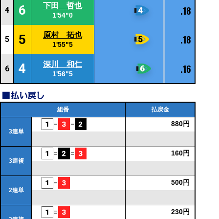
下田 哲也
6
.18
4
1'54"0
原村 拓也
5
.18
5
1'55"5
深川 和仁
4
.16
6
1'56"5
組番
払戻金
880円
3連単
160円
3連複
500円
2連単
230円