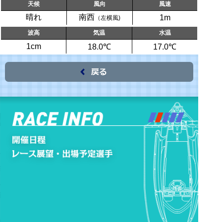
天候
風向
風速
晴れ
南西
1m
（左横風)
波高
気温
水温
1cm
18.0℃
17.0℃