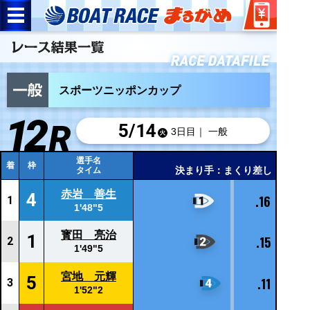
スポーツニッポンカップ
5/
14
3日目｜ 一般
選手名
着
枠
決まり手：まくり差し
タイム
赤岩 善生
4
.16
1
1'48"5
寳田 亮治
1
.15
2
1'49"5
宮地 元輝
5
.11
3
1'52"2