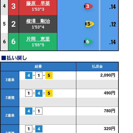
藤原 早菜
3
.14
4
1'53"3
横澤 剛治
2
.12
5
1'53"4
片岡 恵里
6
.14
6
1'55"5
組番
払戻金
2,090円
3連単
490円
3連複
780円
2連単
320円