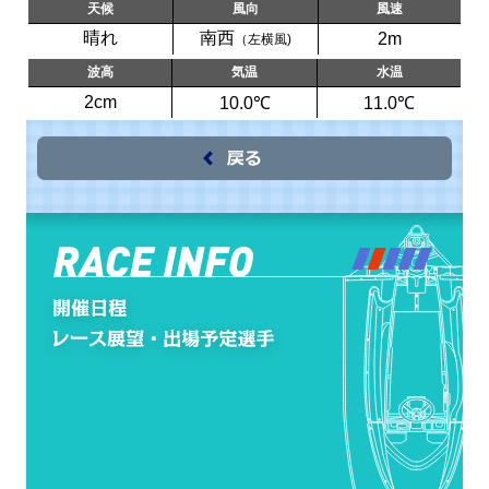
天候
風向
風速
晴れ
南西
2m
（左横風)
波高
気温
水温
2cm
10.0℃
11.0℃