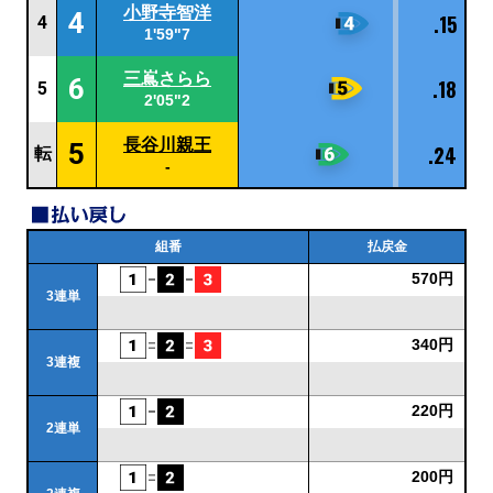
小野寺智洋
4
.15
4
1'59"7
三嶌さらら
6
.18
5
2'05"2
長谷川親王
5
.24
転
-
組番
払戻金
570円
3連単
340円
3連複
220円
2連単
200円