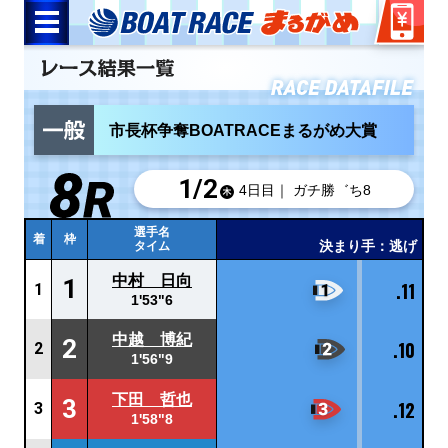
市長杯争奪BOATRACEまるがめ大賞
1/
2
4日目｜ ガチ勝゛ち8
選手名
着
枠
決まり手：逃げ
タイム
中村 日向
1
.11
1
1'53"6
中越 博紀
2
.10
2
1'56"9
下田 哲也
3
.12
3
1'58"8