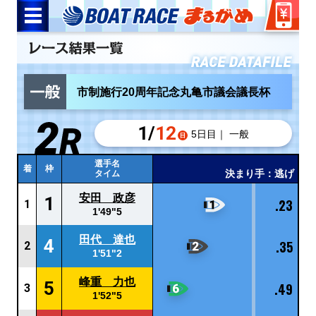
市制施行20周年記念丸亀市議会議長杯
1/
12
5日目｜ 一般
選手名
着
枠
決まり手：逃げ
タイム
安田 政彦
1
.23
1
1'49"5
田代 達也
4
.35
2
1'51"2
峰重 力也
5
.49
3
1'52"5