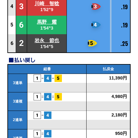
川崎 智稔
3
.19
4
1'52"9
馬野 耀
6
.19
5
1'54"3
岩永 節也
2
.25
6
1'54"5
組番
払戻金
11,390円
3連単
4,980円
3連複
2,180円
2連単
950円