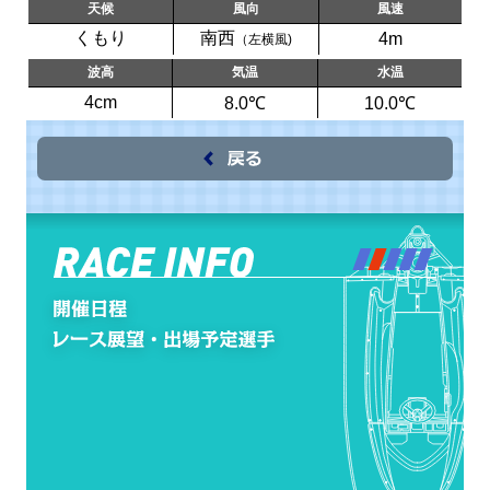
天候
風向
風速
くもり
南西
4m
（左横風)
波高
気温
水温
4cm
8.0℃
10.0℃