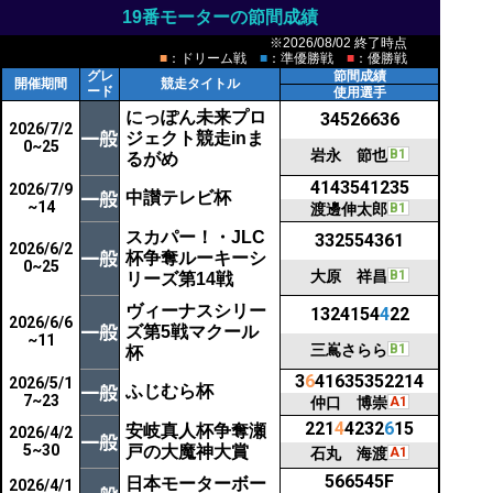
19番モーターの節間成績
※2026/08/02 終了時点
■
：ドリーム戦
■
：準優勝戦
■
：優勝戦
グレ
節間成績
開催期間
競走タイトル
ード
使用選手
にっぽん未来プロ
34526636
2026/7/2
ジェクト競走inま
0~25
岩永 節也
B1
るがめ
4143541235
2026/7/9
中讃テレビ杯
~14
渡邊伸太郎
B1
スカパー！・JLC
332554361
2026/6/2
杯争奪ルーキーシ
0~25
大原 祥昌
B1
リーズ第14戦
ヴィーナスシリー
1324154
4
22
2026/6/6
ズ第5戦マクール
~11
三嶌さらら
B1
杯
3
6
41635352214
2026/5/1
ふじむら杯
7~23
仲口 博崇
A1
221
4
4232
6
15
安岐真人杯争奪瀬
2026/4/2
5~30
戸の大魔神大賞
石丸 海渡
A1
566545F
日本モーターボー
2026/4/1