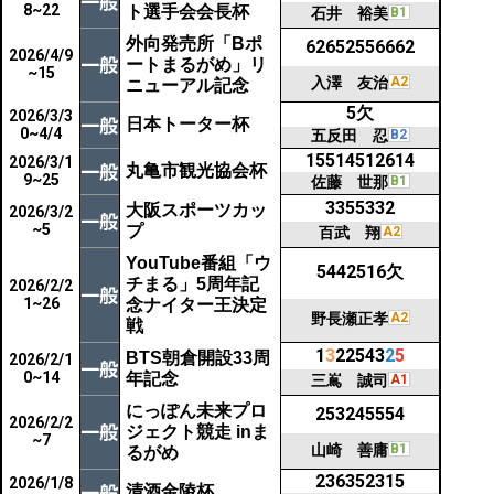
8~22
ト選手会会長杯
石井 裕美
B1
外向発売所「Bポ
62652556662
2026/4/9
ートまるがめ」リ
~15
入澤 友治
A2
ニューアル記念
5欠
2026/3/3
日本トーター杯
0~4/4
五反田 忍
B2
15514512614
2026/3/1
丸亀市観光協会杯
9~25
佐藤 世那
B1
3355332
大阪スポーツカッ
2026/3/2
~5
プ
百武 翔
A2
YouTube番組「ウ
5442516欠
チまる」5周年記
2026/2/2
1~26
念ナイター王決定
野長瀬正孝
A2
戦
1
3
22543
2
5
BTS朝倉開設33周
2026/2/1
0~14
年記念
三嶌 誠司
A1
にっぽん未来プロ
253245554
2026/2/2
ジェクト競走 inま
~7
山崎 善庸
B1
るがめ
236352315
2026/1/8
清酒金陵杯