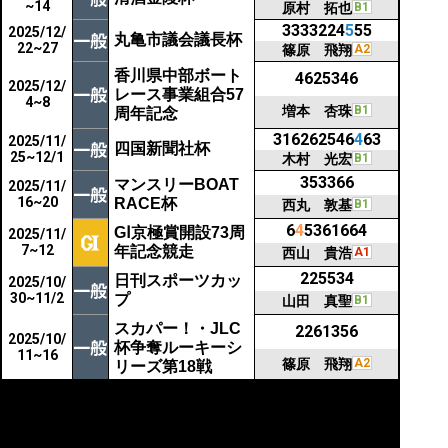
~14
原村 拓也
B1
3333224
5
55
2025/12/
丸亀市議会議長杯
22~27
篠原 飛翔
A2
香川県中部ボート
4625346
2025/12/
レース事業組合57
4~8
増本 杏珠
B1
周年記念
316262546
4
63
2025/11/
四国新聞社杯
25~12/1
木村 光宏
B1
353366
マンスリーBOAT
2025/11/
16~20
RACE杯
西丸 敦基
B1
6
4
5361664
GⅠ京極賞開設73周
2025/11/
7~12
年記念競走
西山 貴浩
A1
225534
日刊スポーツカッ
2025/10/
30~11/2
プ
山田 真聖
B1
スカパー！・JLC
2261356
2025/10/
杯争奪ルーキーシ
11~16
篠原 飛翔
A2
リーズ第18戦
GⅢマスターズリー
36635転6
2025/9/2
グ第6戦マクール
5~30
林 美憲
A1
杯