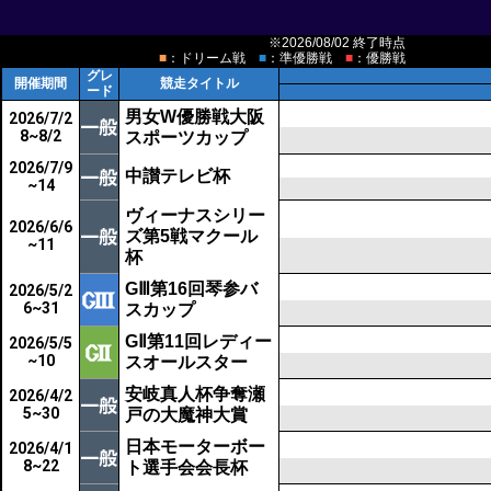
※2026/08/02 終了時点
■
：ドリーム戦
■
：準優勝戦
■
：優勝戦
グレ
開催期間
競走タイトル
ード
男女W優勝戦大阪
2026/7/2
8~8/2
スポーツカップ
2026/7/9
中讃テレビ杯
~14
ヴィーナスシリー
2026/6/6
ズ第5戦マクール
~11
杯
GⅢ第16回琴参バ
2026/5/2
6~31
スカップ
GⅡ第11回レディー
2026/5/5
~10
スオールスター
安岐真人杯争奪瀬
2026/4/2
5~30
戸の大魔神大賞
日本モーターボー
2026/4/1
8~22
ト選手会会長杯