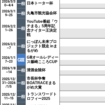
2026/3/3
日本トーター杯
0~4/4
2026/3/1
丸亀市観光協会杯
9~25
YouTube番組「ウ
チまる」5周年記
2026/2/2
1~26
念ナイター王決定
戦
にっぽん未来プロ
2026/2/2
ジェクト競走 inま
~7
るがめ
GⅢオールレディー
2026/1/1
7~23
ス篠崎こころCUP
2026/1/8
清酒金陵杯
~14
市長杯争奪
2025/12/
31~2026
BOATRACEまる
/1/5
がめ大賞
トランスワードト
2025/12/
11~15
ロフィー2025