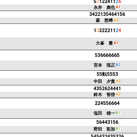
5
2
122411
2
6
永井 彪也
A1
3422135464156
森 悠稀
A2
1
3
222211
2
4
大峯 豊
A1
536666665
宮本 琉正
B2
55転5553
中田 夕貴
A2
4352624441
鈴木 智啓
A2
224556664
塩田 雄一
B1
56443156
野田 彩加
B1
545432435326