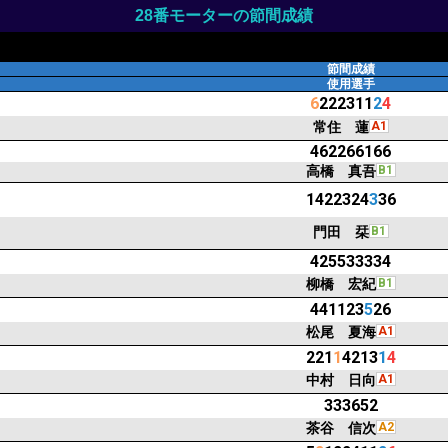
28番モーターの節間成績
節間成績
使用選手
6
222311
2
4
常住 蓮
A1
462266166
高橋 真吾
B1
1422324
3
36
門田 栞
B1
425533334
柳橋 宏紀
B1
441123
5
26
松尾 夏海
A1
221
1
4213
1
4
中村 日向
A1
333652
茶谷 信次
A2