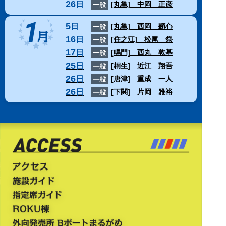
26
日
[丸亀]
中岡 正彦
5
日
[丸亀]
西岡 顕心
16
日
[住之江]
松尾 祭
17
日
[鳴門]
西丸 敦基
25
日
[桐生]
近江 翔吾
26
日
[唐津]
重成 一人
26
日
[下関]
片岡 雅裕