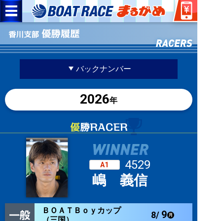
バックナンバー
2026
年
4529
A1
嶋 義信
ＢＯＡＴＢｏｙカップ
9
8/
（三国）