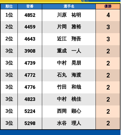
順位
登番
選手名
優勝
4
川原 祐明
1位
4852
3
片岡 雅裕
2位
4459
3
近江 翔吾
2位
4643
2
重成 一人
3位
3908
2
中村 晃朋
3位
4739
2
石丸 海渡
3位
4772
2
竹田 和哉
3位
4776
2
中村 桃佳
3位
4823
2
西岡 顕心
3位
5224
2
水谷 理人
3位
5298