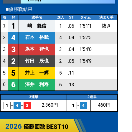
■優勝戦結果
着
枠
選手名
進入
ST
タイム
決まり手
1
嶋 義信
抜き
1
1
.06
1’51’1
4
石本 裕武
4
.04
1’52’5
2
3
為本 智也
3
.04
1’54’0
3
2
竹田 辰也
2
.05
1’54’9
4
5
井上 一輝
5
.11
5
6
深井 利寿
6
6
.13
3連単
2連単
2,360円
460円
2026