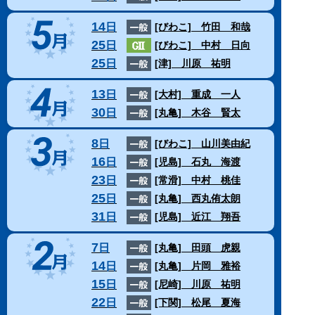
14
日
[びわこ]
竹田 和哉
25
日
[びわこ]
中村 日向
25
日
[津]
川原 祐明
13
日
[大村]
重成 一人
30
日
[丸亀]
木谷 賢太
8
日
[びわこ]
山川美由紀
16
日
[児島]
石丸 海渡
23
日
[常滑]
中村 桃佳
25
日
[丸亀]
西丸侑太朗
31
日
[児島]
近江 翔吾
7
日
[丸亀]
田頭 虎親
14
日
[丸亀]
片岡 雅裕
15
日
[尼崎]
川原 祐明
22
日
[下関]
松尾 夏海