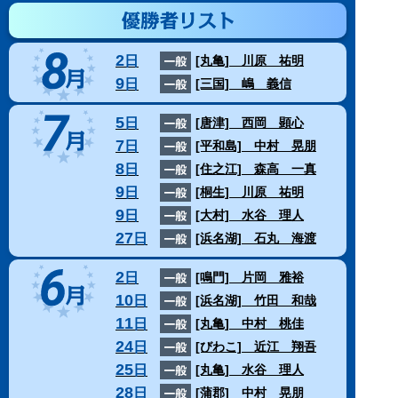
2
日
[丸亀]
川原 祐明
9
日
[三国]
嶋 義信
5
日
[唐津]
西岡 顕心
7
日
[平和島]
中村 晃朋
8
日
[住之江]
森高 一真
9
日
[桐生]
川原 祐明
9
日
[大村]
水谷 理人
27
日
[浜名湖]
石丸 海渡
2
日
[鳴門]
片岡 雅裕
10
日
[浜名湖]
竹田 和哉
11
日
[丸亀]
中村 桃佳
24
日
[びわこ]
近江 翔吾
25
日
[丸亀]
水谷 理人
28
日
[蒲郡]
中村 晃朋