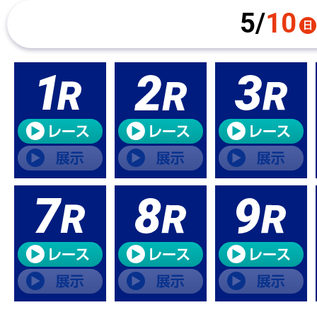
5/
10