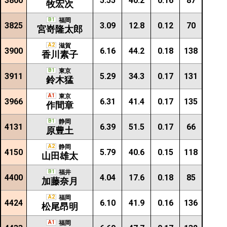
3800
5.55
40.2
0.16
87
牧宏次
B1
福岡
3825
3.09
12.8
0.12
70
宮嵜隆太郎
A2
滋賀
3900
6.16
44.2
0.18
138
香川素子
B1
東京
3911
5.29
34.3
0.17
131
鈴木猛
A1
東京
3966
6.31
41.4
0.17
135
作間章
B1
静岡
4131
6.39
51.5
0.17
66
原豊土
A2
静岡
4150
5.79
40.6
0.15
118
山田雄太
B1
福井
4400
4.04
17.6
0.18
85
加藤奈月
A2
福岡
4424
6.10
41.9
0.16
136
松尾昂明
A1
福岡