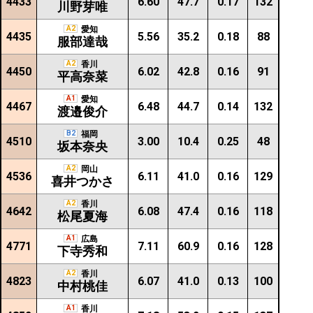
4433
6.60
47.7
0.17
132
川野芽唯
A2
愛知
4435
5.56
35.2
0.18
88
服部達哉
A2
香川
4450
6.02
42.8
0.16
91
平高奈菜
A1
愛知
4467
6.48
44.7
0.14
132
渡邉俊介
B2
福岡
4510
3.00
10.4
0.25
48
坂本奈央
A2
岡山
4536
6.11
41.0
0.16
129
喜井つかさ
A2
香川
4642
6.08
47.4
0.16
118
松尾夏海
A1
広島
4771
7.11
60.9
0.16
128
下寺秀和
A2
香川
4823
6.07
41.0
0.13
100
中村桃佳
A1
香川