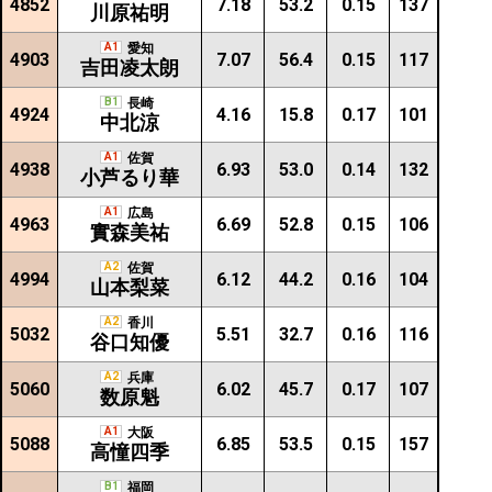
4852
7.18
53.2
0.15
137
川原祐明
A1
愛知
4903
7.07
56.4
0.15
117
吉田凌太朗
B1
長崎
4924
4.16
15.8
0.17
101
中北涼
A1
佐賀
4938
6.93
53.0
0.14
132
小芦るり華
A1
広島
4963
6.69
52.8
0.15
106
實森美祐
A2
佐賀
4994
6.12
44.2
0.16
104
山本梨菜
A2
香川
5032
5.51
32.7
0.16
116
谷口知優
A2
兵庫
5060
6.02
45.7
0.17
107
数原魁
A1
大阪
5088
6.85
53.5
0.15
157
高憧四季
B1
福岡