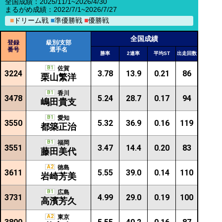
全国成績：2025/11/1~2026/4/30
まるがめ成績：2022/7/1~2026/7/27
■
ドリーム戦
■
準優勝戦
■
優勝戦
全国成績
登録
級別/支部
番号
選手名
勝率
2連率
平均ST
出走回数
B1
佐賀
3224
3.78
13.9
0.21
86
栗山繁洋
B1
香川
3478
5.24
28.7
0.17
94
嶋田貴支
B1
愛知
3550
5.32
36.9
0.16
119
都築正治
B1
福岡
3551
3.47
14.4
0.20
83
藤田美代
A2
徳島
3611
5.55
39.0
0.14
110
岩崎芳美
B1
広島
3731
4.99
29.0
0.19
100
高濱芳久
A2
東京