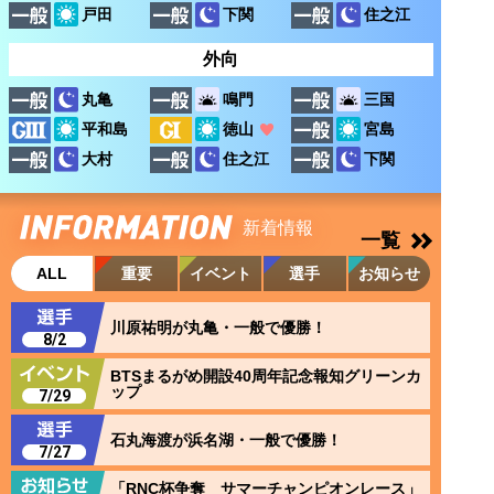
戸田
下関
住之江
外向
鳴門
三国
丸亀
平和島
徳山
宮島
大村
住之江
下関
新着情報
一覧
ALL
重要
イベント
選手
お知らせ
川原祐明が丸亀・一般で優勝！
8/2
BTSまるがめ開設40周年記念報知グリーンカ
ップ
7/29
石丸海渡が浜名湖・一般で優勝！
7/27
「RNC杯争奪 サマーチャンピオンレース」