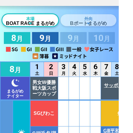
本場
外向
BOAT RACE まるがめ
Bポートまるがめ
8
9
9
10
月
月
月
月
1
2
3
4
5
6
7
8
8
月
土
日
月
火
水
木
金
土
男女W優勝
サッポロビー
戦大阪スポ
まるがめ
ーツカップ
ナイター
SGびわこ
GⅠ徳山
GⅢ平和