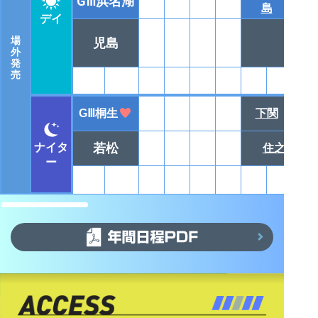
GⅢ浜名湖
島
デイ
場
児島
外
発
売
GⅢ桐生
下関
若松
ナイタ
住之江
ー