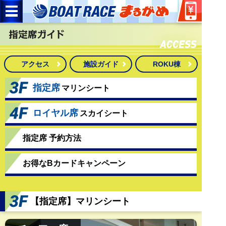
アクセス
施設ガイド
ROKU棟
指定席
マリンシート
ロイヤル席
スカイシート
指定席 予約方法
お得なBカードキャンペーン
【指定席】マリンシート