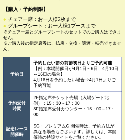
【購入・予約制限】
●
チェアー席：お一人様2枚まで
●
グループシート：お一人様1ブースまで
※チェアー席とグループシートのセットでのご購入はできま
せん。
※ご購入後の指定席券は、払戻・交換・譲渡・転売できませ
ん。
予約したい節の前節初日よりご予約可能
【例：本場開催日が4月1日～6日、4月10日
予約日
～16日の場合】
4月16日を予約したい場合⇒4月1日よりご
予約可能
2F指定席チケット売場（入場ゲート北
予約受付
側）：15：30～17：00
時間
3F指定席受付カウンター：15：00～17：
00
SG・プレミアムGⅠ開催時は、予約方法が
記念レース
異なる場合もございます。詳しくは、本開
開催時
催時の特設サイトをご覧ください。