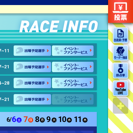
2026/8/7~11
ス
2026/8/17~21
リーンカップ
2026/8/24~28