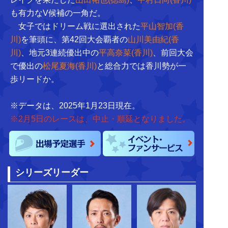
も有力なV候補の一角だ。
女子ではドリーム戦に選出された
平山智加(香
川)
を筆頭に、第42回大会覇者の
山川美由紀(香
川)
、地元3連続優出中の
平高奈菜(香川)
、前回大会
で優出の
松尾夏海(香川)
と総合力では香川勢が一
歩リードか。
※データは、2025年1月23日現在。
※2月5日のレースは、中止・順延となりました。
シリーズリーダー