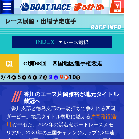
INDEX
レース選択
GⅠ第68回 四国地区選手権競走
4
5
6
7
8
9
10
2/
香川のエース片岡雅裕が地元タイトル
戴冠へ
香川支部と徳島支部の一騎打ちで争われる四国
ダービー。地元タイトル奪取に燃える
片岡雅裕(香
川)
が中心だ。2022年の浜名湖ボートレースメモ
リアル、2023年の三国チャレンジカップと2年連