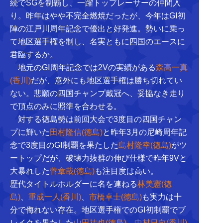
続でSGを制覇し、一躍トップレーサーの仲間入
り。昨年はやや不完全燃焼だったが、今年はGⅠ初
陣の江戸川周年記念で優出と好発進。勢いに乗っ
て地区選手権を制し、名実ともに四国のエースに
君臨するか。
地元のGⅠ周年記念では2Vの実績がある
森高一真
(香川)
だが、意外にも地区選手権は勝ち切れてい
ない。悲願の四国チャンプ戴冠へ、妥協なき走り
で頂点のみに照準を合わせる。
対する徳島勢は前回大会で3度目の四国チャン
プに輝いた
田村隆信(徳島)
と昨年3月の尼崎周年記
念で3度目のGⅠ制覇を果たした
島村隆幸(徳島)
がツ
ートップだが、破壊力抜群の伸び仕様で昨年9Vと
大暴れした
菅章哉(徳島)
も注目度は高い。
歴代タイトルホルダーに名を連ねる
林美憲(徳
島)
、
重成一人(香川)
、
市橋卓士(徳島)
も実力は十
分で侮れない存在。地区選手権でのGⅠ初制覇でブ
レイクを果たした
山田祐也(徳島)
、
中村日向(香川)