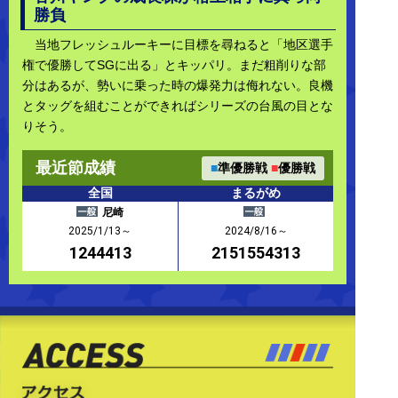
勝負
当地フレッシュルーキーに目標を尋ねると「地区選手
権で優勝してSGに出る」とキッパリ。まだ粗削りな部
分はあるが、勢いに乗った時の爆発力は侮れない。良機
とタッグを組むことができればシリーズの台風の目とな
りそう。
最近節成績
■
準優勝戦
■
優勝戦
全国
まるがめ
尼崎
2025/1/13～
2024/8/16～
1244413
2151554313