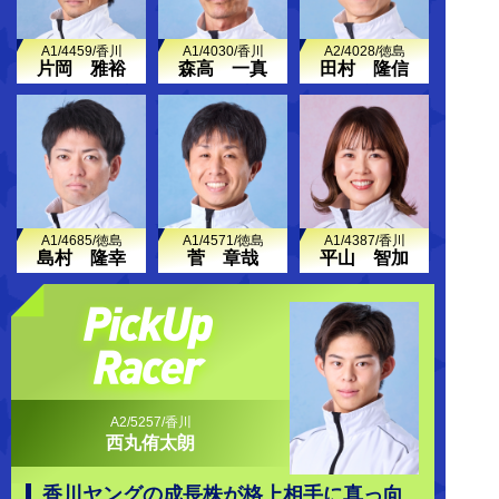
A1/4459/香川
A1/4030/香川
A2/4028/徳島
片岡 雅裕
森高 一真
田村 隆信
A1/4685/徳島
A1/4571/徳島
A1/4387/香川
島村 隆幸
菅 章哉
平山 智加
A2/5257/香川
西丸侑太朗
香川ヤングの成長株が格上相手に真っ向