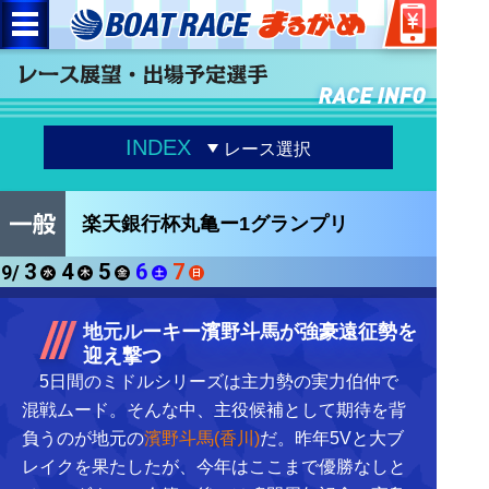
INDEX
レース選択
楽天銀行杯丸亀ー1グランプリ
3
4
5
6
7
9/
地元ルーキー濱野斗馬が強豪遠征勢を
迎え撃つ
5日間のミドルシリーズは主力勢の実力伯仲で
混戦ムード。そんな中、主役候補として期待を背
負うのが地元の
濱野斗馬(香川)
だ。昨年5Vと大ブ
レイクを果たしたが、今年はここまで優勝なしと