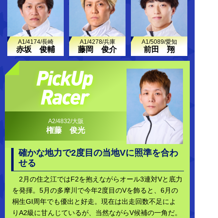
A1/4174/長崎
A1/4278/兵庫
A1/5089/愛知
赤坂 俊輔
藤岡 俊介
前田 翔
A2/4832/大阪
権藤 俊光
確かな地力で2度目の当地Vに照準を合わ
せる
2月の住之江ではF2を抱えながらオール3連対Vと底力
を発揮。5月の多摩川で今年2度目のVを飾ると、6月の
桐生GⅠ周年でも優出と好走。現在は出走回数不足によ
りA2級に甘んじているが、当然ながらV候補の一角だ。