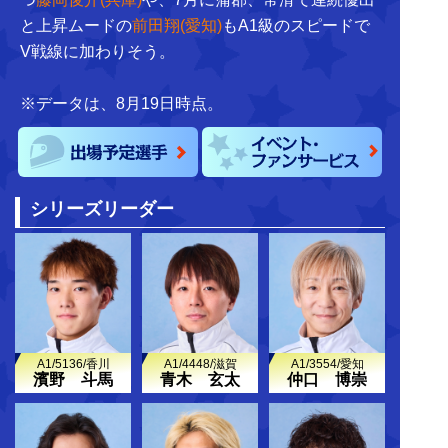
と上昇ムードの
前田翔(愛知)
もA1級のスピードで
V戦線に加わりそう。
※データは、8月19日時点。
シリーズリーダー
A1/5136/香川
A1/4448/滋賀
A1/3554/愛知
濱野 斗馬
青木 玄太
仲口 博崇