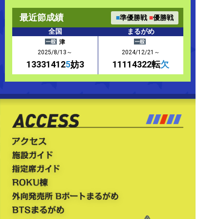
最近節成績
■
準優勝戦
■
優勝戦
全国
まるがめ
津
2025/8/13～
2024/12/21～
13331412
5
妨3
11114322転
欠