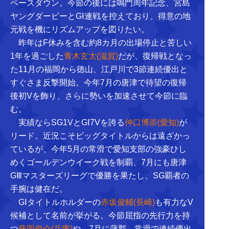
ペースダウン。今節の後には鳴門周年記念、宮島
ヤングダービーとGⅠ連戦を控えており、得意の地
元戦を機にリズムアップを図りたい。
昨年はF休みを含む約8カ月の出場停止と苦しい
1年を過ごした
青木玄太(滋賀)
だが、復帰戦となっ
た11月の福岡から徳山、江戸川で3節連続優出と
すぐさま反撃開始。今年7月の唐津で待望の復帰
後初Vを飾り、さらに勢いを加速させて今節に臨
む。
実績ならSG1VとGⅠ7Vを誇る
仲口博崇(愛知)
が
リード。近況こそビッグタイトルからは遠ざかっ
ているが、今年5月の常滑で愛知支部の強豪ひし
めくゴールデンウイーク戦を制覇、7月にも唐津
GⅢマスターズリーグで優勝を果たし、SG覇者の
手腕は健在だ。
GⅠタイトルホルダーの
赤坂俊輔(長崎)
も有力なV
候補として名前が挙がる。今節屈指の先行力を持
つ
藤岡俊介(兵庫)
や、7月に蒲郡、常滑で連続優出