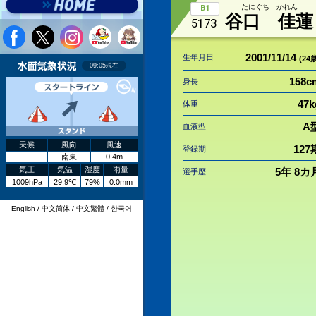
B1
5173
生年月日
09:05現在
身長
体重
血液型