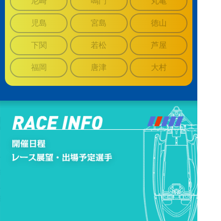
尼崎
鳴門
丸亀
児島
宮島
徳山
下関
若松
芦屋
福岡
唐津
大村