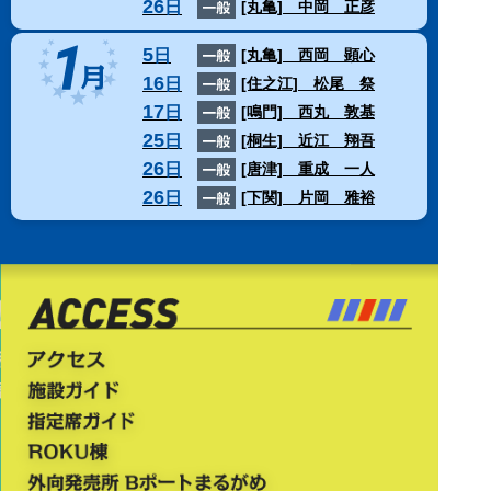
26
日
[丸亀]
中岡 正彦
5
日
[丸亀]
西岡 顕心
16
日
[住之江]
松尾 祭
17
日
[鳴門]
西丸 敦基
25
日
[桐生]
近江 翔吾
26
日
[唐津]
重成 一人
26
日
[下関]
片岡 雅裕