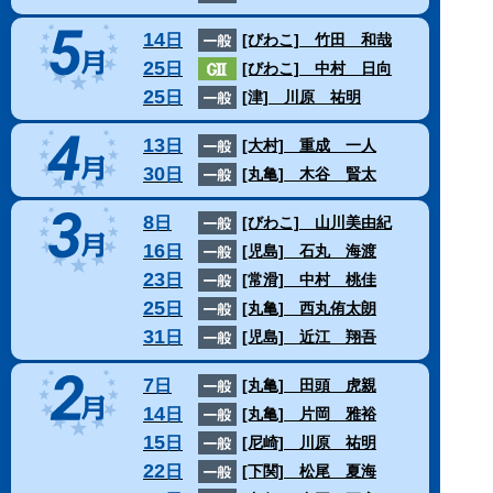
14
日
[びわこ]
竹田 和哉
25
日
[びわこ]
中村 日向
25
日
[津]
川原 祐明
13
日
[大村]
重成 一人
30
日
[丸亀]
木谷 賢太
8
日
[びわこ]
山川美由紀
16
日
[児島]
石丸 海渡
23
日
[常滑]
中村 桃佳
25
日
[丸亀]
西丸侑太朗
31
日
[児島]
近江 翔吾
7
日
[丸亀]
田頭 虎親
14
日
[丸亀]
片岡 雅裕
15
日
[尼崎]
川原 祐明
22
日
[下関]
松尾 夏海