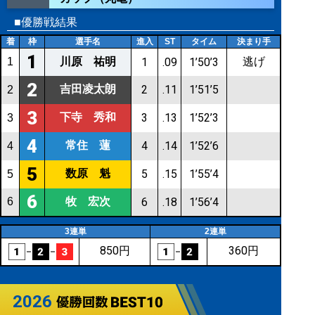
■優勝戦結果
着
枠
選手名
進入
ST
タイム
決まり手
1
川原 祐明
逃げ
1
1
.09
1’50’3
2
吉田凌太朗
2
.11
1’51’5
2
3
下寺 秀和
3
.13
1’52’3
3
4
常住 蓮
4
.14
1’52’6
4
5
数原 魁
5
.15
1’55’4
5
6
牧 宏次
6
6
.18
1’56’4
3連単
2連単
850円
360円
2026