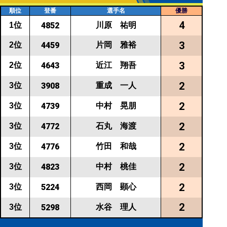
順位
登番
選手名
優勝
4
川原 祐明
1位
4852
3
片岡 雅裕
2位
4459
3
近江 翔吾
2位
4643
2
重成 一人
3位
3908
2
中村 晃朋
3位
4739
2
石丸 海渡
3位
4772
2
竹田 和哉
3位
4776
2
中村 桃佳
3位
4823
2
西岡 顕心
3位
5224
2
水谷 理人
3位
5298