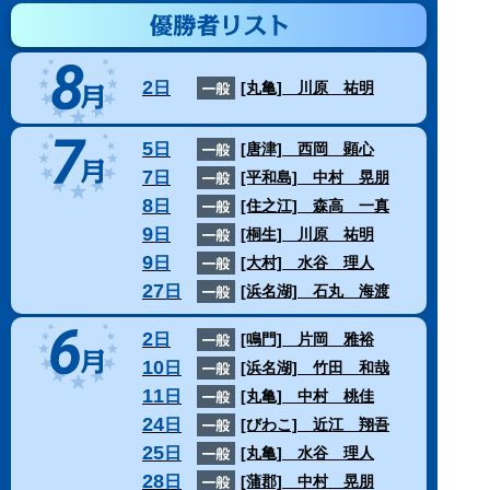
2
日
[丸亀]
川原 祐明
5
日
[唐津]
西岡 顕心
7
日
[平和島]
中村 晃朋
8
日
[住之江]
森高 一真
9
日
[桐生]
川原 祐明
9
日
[大村]
水谷 理人
27
日
[浜名湖]
石丸 海渡
2
日
[鳴門]
片岡 雅裕
10
日
[浜名湖]
竹田 和哉
11
日
[丸亀]
中村 桃佳
24
日
[びわこ]
近江 翔吾
25
日
[丸亀]
水谷 理人
28
日
[蒲郡]
中村 晃朋