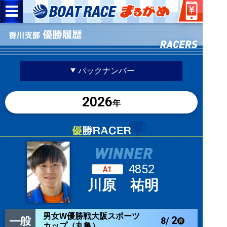
バックナンバー
2026
年
4852
A1
川原 祐明
男女W優勝戦大阪スポーツ
2
8/
カップ（丸亀）