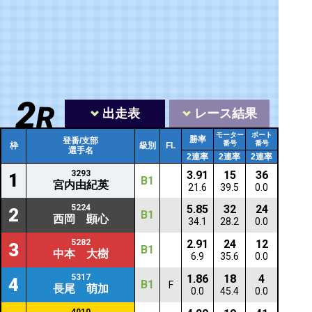
出走表
レース結果
モーター
ボート
勝率
登番/支部
番号
番号
枠
級別
FL
選手名
2連率
2連率
2連率
3293
3.91
15
36
1
B1
宮内由紀英
21.6
39.5
0.0
5224
5.85
32
24
2
B1
西岡 顕心
34.1
28.2
0.0
5282
2.91
24
12
3
B1
中本 大樹
6.9
35.6
0.0
5317
1.86
18
4
4
B1
F
長尾 萌加
0.0
45.4
0.0