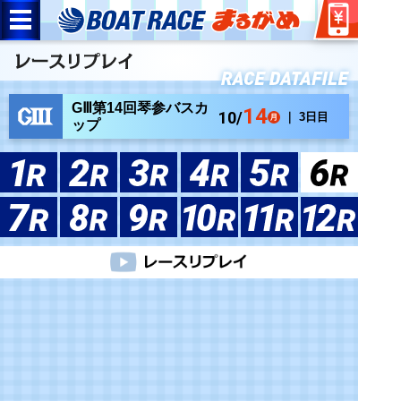
GⅢ第14回琴参バスカ
14
10/
｜ 3日目
ップ