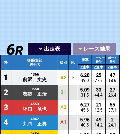
出走表
レース結果
モーター
ボート
勝率
登番/支部
番号
番号
枠
級別
FL
選手名
2連率
2連率
2連率
4366
6.28
25
47
1
A2
F
前沢 丈史
49.0
77.7
18.6
3550
5.09
33
27
2
B1
都築 正治
31.5
44.4
26.4
4553
6.27
21
55
3
A2
坪口 竜也
45.6
12.5
37.1
4042
5.96
49
2
4
A1
丸岡 正典
40.5
14.2
24.1