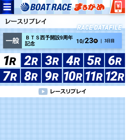
ＢＴＳ西予開設9周年
23
10/
｜ 3日目
記念