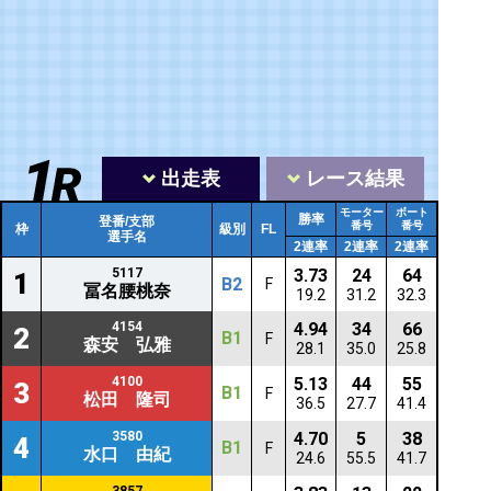
出走表
レース結果
モーター
ボート
勝率
登番/支部
番号
番号
枠
級別
FL
選手名
2連率
2連率
2連率
5117
3.73
24
64
1
B2
F
冨名腰桃奈
19.2
31.2
32.3
4154
4.94
34
66
2
B1
F
森安 弘雅
28.1
35.0
25.8
4100
5.13
44
55
3
B1
F
松田 隆司
36.5
27.7
41.4
3580
4.70
5
38
4
B1
F
水口 由紀
24.6
55.5
41.7