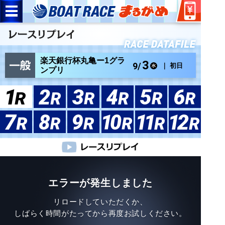
楽天銀行杯丸亀ー1グラ
3
9/
｜ 初日
ンプリ