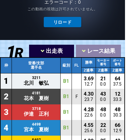
出走表
レース結果
モーター
ボート
勝率
登番/支部
番号
番号
枠
級別
FL
選手名
2連率
2連率
2連率
3211
3.69
21
64
1
B1
北川 敏弘
12.7
0.0
37.5
4181
4.30
43
12
2
B1
F
花本 夏樹
23.7
0.0
33.3
3718
4.28
48
48
3
B1
伊達 正利
22.6
0.0
30.3
4498
4.55
22
66
4
B1
宮本 夏樹
25.6
0.0
12.9