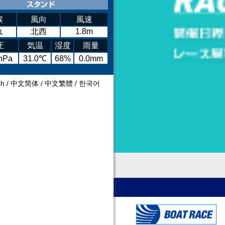
候
風向
風速
れ
北西
1.8m
圧
気温
湿度
雨量
hPa
31.0℃
68%
0.0mm
sh
/
中文简体
/
中文繁體
/
한국어