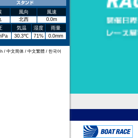
候
風向
風速
れ
北西
0.0m
圧
気温
湿度
雨量
hPa
30.3℃
71%
0.0mm
sh
/
中文简体
/
中文繁體
/
한국어