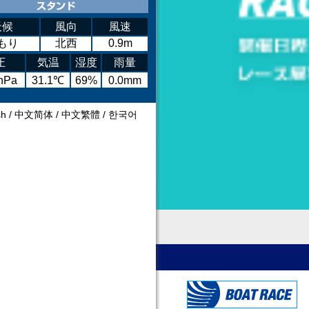
天候
風向
風速
もり
北西
0.9m
圧
気温
湿度
雨量
hPa
31.1℃
69%
0.0mm
sh
/
中文简体
/
中文繁體
/
한국어