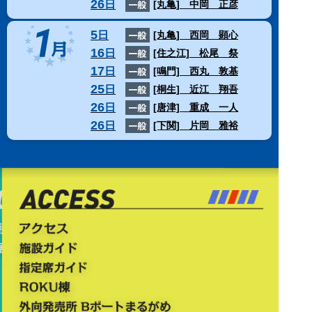
26
日
[丸亀]
中岡 正彦
5
日
[丸亀]
西岡 顕心
16
日
[住之江]
松尾 祭
17
日
[鳴門]
西丸 敦基
25
日
[桐生]
近江 翔吾
26
日
[唐津]
重成 一人
26
日
[下関]
片岡 雅裕