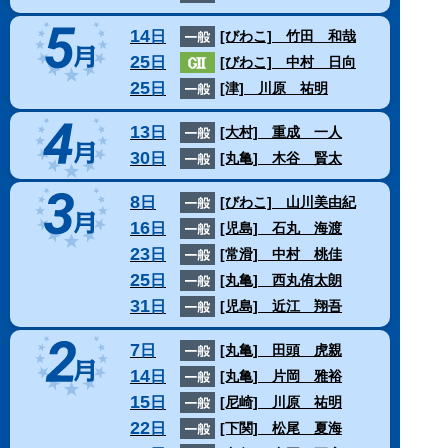
14
日
[びわこ]
竹田 和哉
25
日
[びわこ]
中村 日向
25
日
[津]
川原 祐明
13
日
[大村]
重成 一人
30
日
[丸亀]
木谷 賢太
8
日
[びわこ]
山川美由紀
16
日
[児島]
石丸 海渡
23
日
[常滑]
中村 桃佳
25
日
[丸亀]
西丸侑太朗
31
日
[児島]
近江 翔吾
7
日
[丸亀]
田頭 虎親
14
日
[丸亀]
片岡 雅裕
15
日
[尼崎]
川原 祐明
22
日
[下関]
松尾 夏海