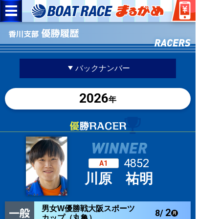
バックナンバー
2026
年
4852
A1
川原 祐明
男女W優勝戦大阪スポーツ
2
8/
カップ（丸亀）