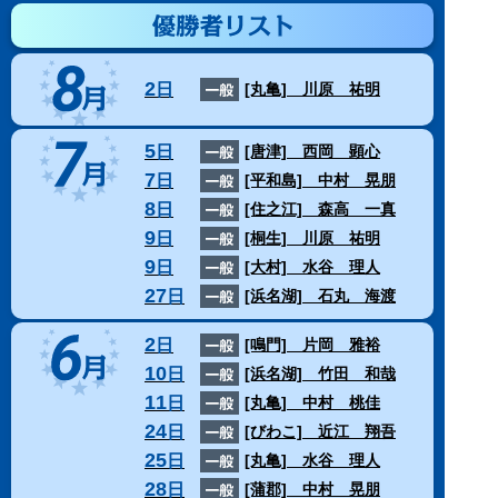
2
日
[丸亀]
川原 祐明
5
日
[唐津]
西岡 顕心
7
日
[平和島]
中村 晃朋
8
日
[住之江]
森高 一真
9
日
[桐生]
川原 祐明
9
日
[大村]
水谷 理人
27
日
[浜名湖]
石丸 海渡
2
日
[鳴門]
片岡 雅裕
10
日
[浜名湖]
竹田 和哉
11
日
[丸亀]
中村 桃佳
24
日
[びわこ]
近江 翔吾
25
日
[丸亀]
水谷 理人
28
日
[蒲郡]
中村 晃朋