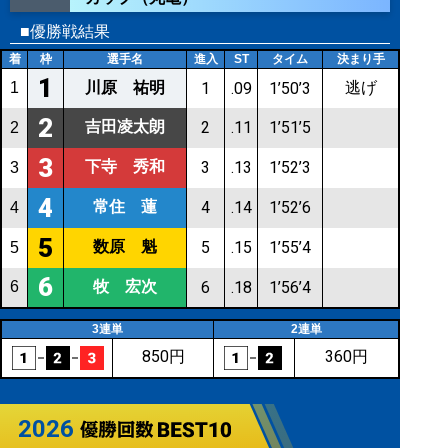
■優勝戦結果
着
枠
選手名
進入
ST
タイム
決まり手
1
川原 祐明
逃げ
1
1
.09
1’50’3
2
吉田凌太朗
2
.11
1’51’5
2
3
下寺 秀和
3
.13
1’52’3
3
4
常住 蓮
4
.14
1’52’6
4
5
数原 魁
5
.15
1’55’4
5
6
牧 宏次
6
6
.18
1’56’4
3連単
2連単
850円
360円
2026