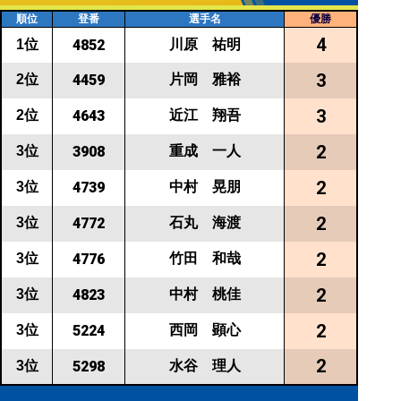
順位
登番
選手名
優勝
4
川原 祐明
1位
4852
3
片岡 雅裕
2位
4459
3
近江 翔吾
2位
4643
2
重成 一人
3位
3908
2
中村 晃朋
3位
4739
2
石丸 海渡
3位
4772
2
竹田 和哉
3位
4776
2
中村 桃佳
3位
4823
2
西岡 顕心
3位
5224
2
水谷 理人
3位
5298