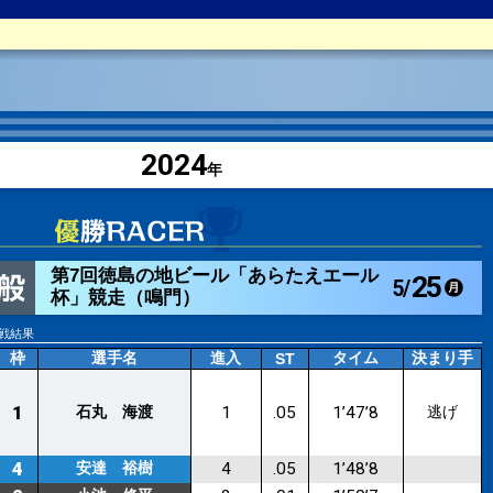
202
第7回徳島の地ビ
杯」競走（鳴門
■優勝戦結果