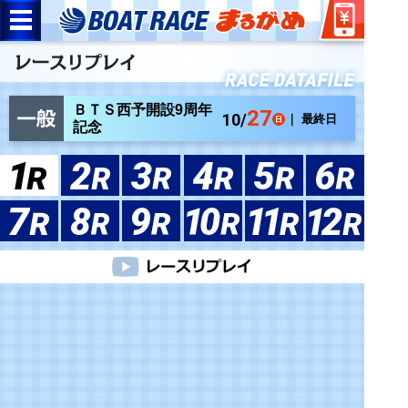
ＢＴＳ西予開設9周年
27
10/
｜ 最終日
記念