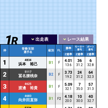
出走表
レース結果
モーター
ボート
勝率
登番/支部
番号
番号
枠
級別
FL
選手名
2連率
2連率
2連率
4834
4.01
36
6
1
B1
F
浜本 裕己
13.6
31.2
32.8
5117
3.73
24
64
2
B2
F
冨名腰桃奈
19.2
31.2
32.3
4625
5.09
7
57
3
B1
F
渡邊 裕貴
32.1
35.0
31.3
4683
4.18
10
40
4
B1
F2
向井田直弥
20.0
30.0
32.7