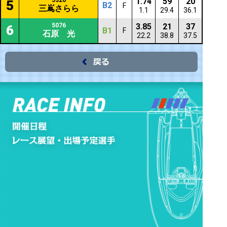
5326
1.74
59
20
5
B2
F
三嶌さらら
1.1
29.4
36.1
5076
3.85
21
37
6
B1
F
石原 光
22.2
38.8
37.5