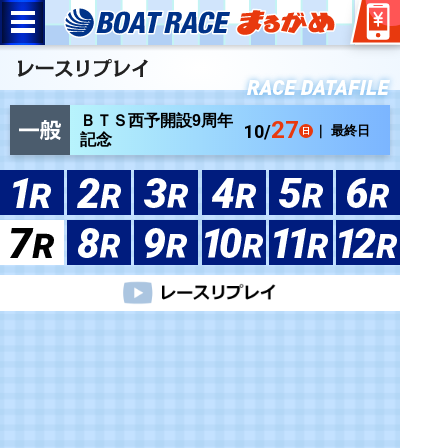
ＢＴＳ西予開設9周年
27
10/
｜ 最終日
記念