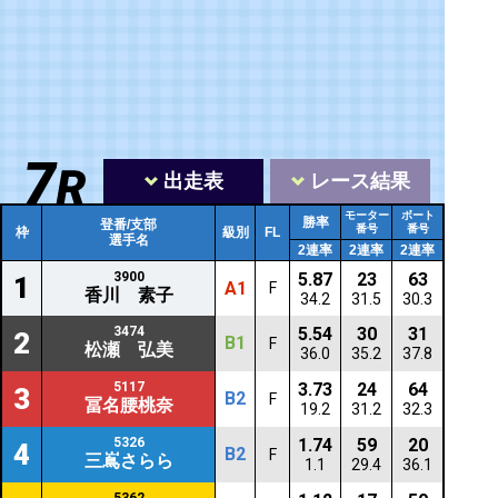
出走表
レース結果
モーター
ボート
勝率
登番/支部
番号
番号
枠
級別
FL
選手名
2連率
2連率
2連率
3900
5.87
23
63
1
A1
F
香川 素子
34.2
31.5
30.3
3474
5.54
30
31
2
B1
F
松瀬 弘美
36.0
35.2
37.8
5117
3.73
24
64
3
B2
F
冨名腰桃奈
19.2
31.2
32.3
5326
1.74
59
20
4
B2
F
三嶌さらら
1.1
29.4
36.1