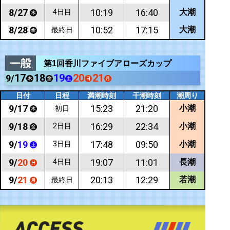
8/
27
10:19
16:40
大潮
4日目
8/
28
10:52
17:15
大潮
最終日
第1回香川ファイブアローズカップ
17
18
19
20
21
9/
日付
日程
満潮時刻
干潮時刻
潮周り
9/
17
15:23
21:20
小潮
初日
9/
18
16:29
22:34
小潮
2日目
9/
19
17:48
09:50
小潮
3日目
9/
20
19:07
11:01
長潮
4日目
9/
21
20:13
12:29
若潮
最終日