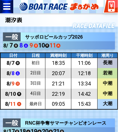
サッポロビールカップ2026
7
8
9
10
11
8/
日付
日程
満潮時刻
干潮時刻
潮周り
8/
7
18:35
11:06
長潮
初日
8/
8
20:07
12:18
若潮
2日目
8/
9
21:21
13:34
中潮
3日目
8/
10
22:19
14:42
中潮
4日目
8/
11
09:05
15:43
大潮
最終日
RNC杯争奪サマーチャンピオンレース
17
18
19
20
21
8/