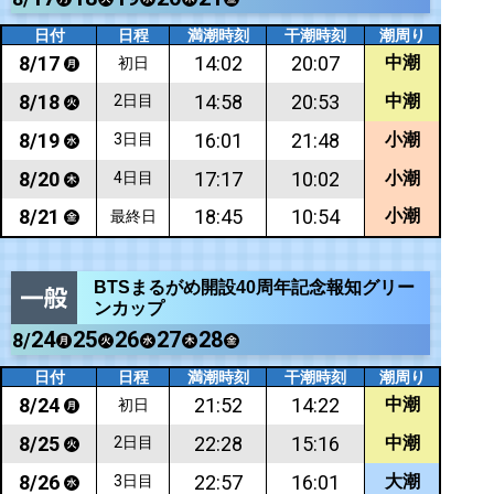
日付
日程
満潮時刻
干潮時刻
潮周り
8/
17
14:02
20:07
中潮
初日
8/
18
14:58
20:53
中潮
2日目
8/
19
16:01
21:48
小潮
3日目
8/
20
17:17
10:02
小潮
4日目
8/
21
18:45
10:54
小潮
最終日
BTSまるがめ開設40周年記念報知グリー
ンカップ
24
25
26
27
28
8/
日付
日程
満潮時刻
干潮時刻
潮周り
8/
24
21:52
14:22
中潮
初日
8/
25
22:28
15:16
中潮
2日目
8/
26
22:57
16:01
大潮
3日目